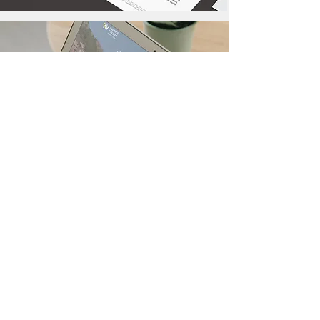
RETOUR AUX PROJETS
© 2020 par JOOS Com&Design - Photos
: Freepiks, StockSnap, Unsplash.
J'accepte les conditions d'utilisation des
données.
Voir la politique de
confidentialité.
Do Not Sell My Personal Information